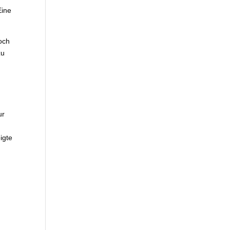
Eine
och
zu
ur
igte
n