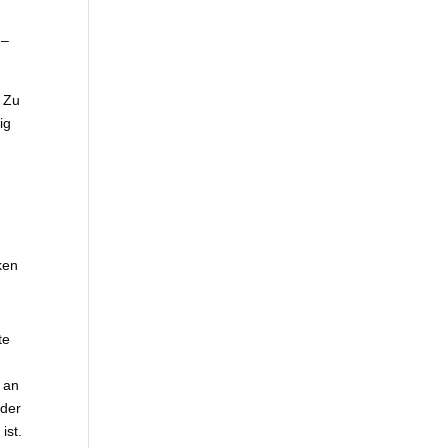
 –
. Zu
ig
ken
te
, an
 der
ist.