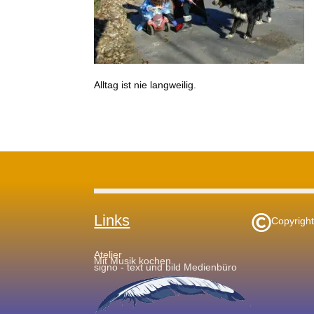
Alltag ist nie langweilig.
Links

Copyrigh
Atelier
Mit Musik kochen
signo - text und bild Medienbüro