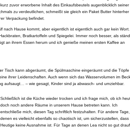
r kurz zuvor erworbene Inhalt des Einkaufsbeutels augenblicklich seiner
ls zu verdeutlichen, schmeißt sie gleich ein Paket Butter hinterher
rer Verpackung befindet.
lf nach Hause kommt, aber eigentlich ist eigentlich auch gar kein Wort
z Hackbraten, Bratkartoffeln und Spiegelei. Immer noch besser, als ständ
ügt an ihrem Essen herum und ich genieße meinen ersten Kaffee an
d der Tisch kann abgeräumt, die Spülmaschine eingeräumt und die Töpfe
ist eine ihrer Leidenschaften. Auch wenn sich das Wasservolumen im Bec
ung aufsaugt… – wie gesagt, Kinder sind ja abwasch- und umziehbar.
Schließlich ist die Küche wieder trocken und ich frage mich, ob ich heu
doch noch andere Räume in unserem Hause betreten kann. Ich
entschließe mich, diesen Tag schriftlich festzuhalten. Für andere Tage
denen es vielleicht ebenfalls so chaotisch ist, um sicherzustellen, dass
Heutige keine Ausnahme ist. Für Tage an denen Lea nicht so gut drauf 