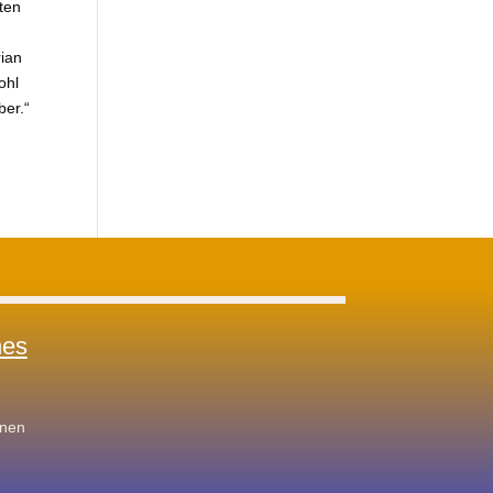
iten
rian
ohl
ber.“
hes
inen