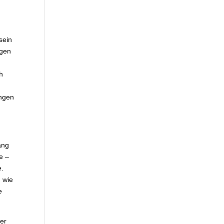
sein
ngen
h
ungen
ang
e –
e.
, wie
e
der