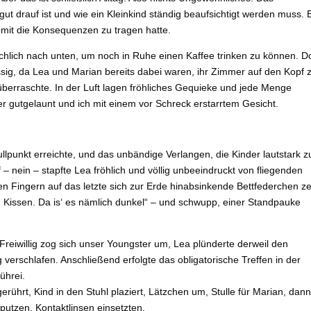
gut drauf ist und wie ein Kleinkind ständig beaufsichtigt werden muss. 
omit die Konsequenzen zu tragen hatte.
chlich nach unten, um noch in Ruhe einen Kaffee trinken zu können. D
üssig, da Lea und Marian bereits dabei waren, ihr Zimmer auf den Kopf 
t überraschte. In der Luft lagen fröhliches Gequieke und jede Menge
r gutgelaunt und ich mit einem vor Schreck erstarrtem Gesicht.
lpunkt erreichte, und das unbändige Verlangen, die Kinder lautstark z
 – nein – stapfte Lea fröhlich und völlig unbeeindruckt von fliegenden
n Fingern auf das letzte sich zur Erde hinabsinkende Bettfederchen ze
m Kissen. Da is‘ es nämlich dunkel“ – und schwupp, einer Standpauke
reiwillig zog sich unser Youngster um, Lea plünderte derweil den
verschlafen. Anschließend erfolgte das obligatorische Treffen in der
ührei.
erührt, Kind in den Stuhl plaziert, Lätzchen um, Stulle für Marian, dan
putzen, Kontaktlinsen einsetzten.