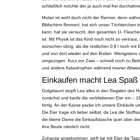
schließlich möchte der ja auch mal frei durchatmen
Mulan ist wohl doch nicht der Renner, denn währ
Bildschirm flimmert, hat sich unser Töchterchen
kann, hat sie versucht, den gesamten 1l- Flaschen
ist. Mit Physik ist das Kind noch nicht so vertra
wünschen übrig, als die restlichen 0,8 l noch mi
und von dort wieder auf den Boden. Wenigstens nu
umgezogen. Kurz vor Zwei – schnell noch zu Bet
und andere Katastrophen während meiner Abwes
Einkaufen macht Lea Spaß
Gutgelaunt stopft Lea alles in den Regalen des Ho
zunächst und kaufe die verbliebenen Eier ein – 1
fertig. An der Kasse packe ich unsere Einkäufe um
Die Eier trage ich lieber selbst, da Lea die Stoff
die kleine Dame die Einkaufstasche quer über den
ihre Beute nämlich nicht.
Zuhause angekommen, wirft sie mit Elan die Tasc