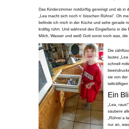
Das Kinderzimmer notdürftig gereinigt und ab in
„Lea macht sich noch n‘ bisschen Rührei“. Oh mein
befinde ich mich in der Küche und sehe gerade no
kräftig rührt. Und während des Eingießens in die P
Milch, Wasser und weiß Gott sonst noch was, die 
Die zähflüs
lautes „Lea
schnell mit
beeindrucke
sie von de
tatkräftige
Ein Bl
„Lea, raus!
säubere all
„Rührei a l
nur an, was