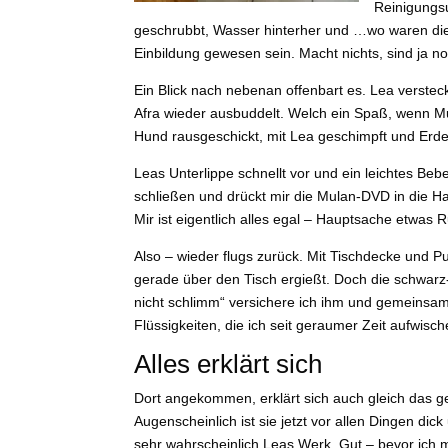
Reinigungsu
geschrubbt, Wasser hinterher und …wo waren die
Einbildung gewesen sein. Macht nichts, sind ja
Ein Blick nach nebenan offenbart es. Lea verst
Afra wieder ausbuddelt. Welch ein Spaß, wenn Mut
Hund rausgeschickt, mit Lea geschimpft und Erde
Leas Unterlippe schnellt vor und ein leichtes Bebe
schließen und drückt mir die Mulan-DVD in die Ha
Mir ist eigentlich alles egal – Hauptsache etwas
Also – wieder flugs zurück. Mit Tischdecke und Pu
gerade über den Tisch ergießt. Doch die schwarz-
nicht schlimm“ versichere ich ihm und gemeinsam
Flüssigkeiten, die ich seit geraumer Zeit aufwisch
Alles erklärt sich
Dort angekommen, erklärt sich auch gleich das g
Augenscheinlich ist sie jetzt vor allen Dingen di
sehr wahrscheinlich Leas Werk. Gut – bevor ich m