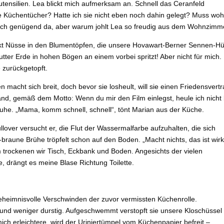
tensilien. Lea blickt mich aufmerksam an. Schnell das Ceranfeld
 Küchentücher? Hatte ich sie nicht eben noch dahin gelegt? Muss woh
 noch genügend da, aber warum johlt Lea so freudig aus dem Wohnzimm
eckt Nüsse in den Blumentöpfen, die unsere Hovawart-Berner Sennen-H
ter Erde in hohen Bögen an einem vorbei spritzt! Aber nicht für mich.
 zurückgetopft.
n macht sich breit, doch bevor sie losheult, will sie einen Friedensvert
nd, gemäß dem Motto: Wenn du mir den Film einlegst, heule ich nicht 
 Ruhe. „Mama, komm schnell, schnell“, tönt Marian aus der Küche.
llover versucht er, die Flut der Wassermalfarbe aufzuhalten, die sich
braune Brühe tröpfelt schon auf den Boden. „Macht nichts, das ist wirk
 trockenen wir Tisch, Eckbank und Boden. Angesichts der vielen
e, drängt es meine Blase Richtung Toilette.
eheimnisvolle Verschwinden der zuvor vermissten Küchenrolle.
ck und weniger durstig. Aufgeschwemmt verstopft sie unsere Kloschüssel
ich erleichtere, wird der Uriniertümpel vom Küchenpapier befreit –