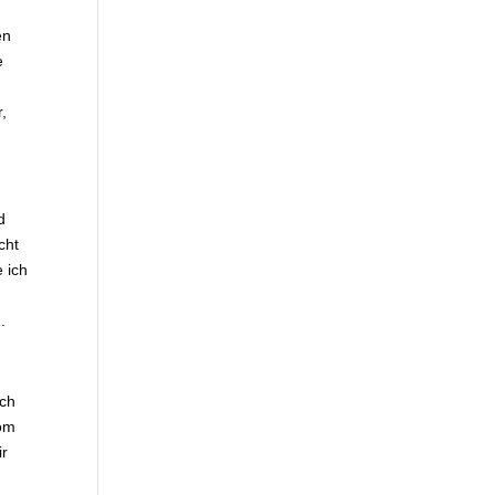
en
e
r,
d
cht
 ich
.
Ich
vom
ir