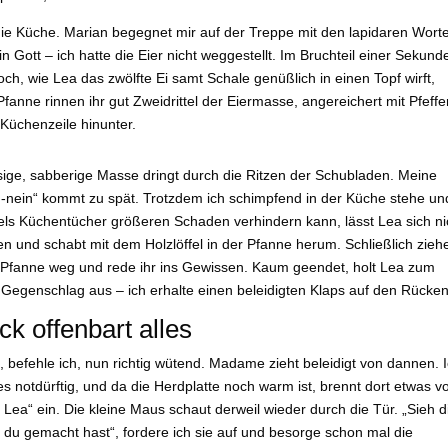
 die Küche. Marian begegnet mir auf der Treppe mit den lapidaren Wort
 Gott – ich hatte die Eier nicht weggestellt. Im Bruchteil einer Sekund
ch, wie Lea das zwölfte Ei samt Schale genüßlich in einen Topf wirft,
fanne rinnen ihr gut Zweidrittel der Eiermasse, angereichert mit Pfeffe
Küchenzeile hinunter.
sige, sabberige Masse dringt durch die Ritzen der Schubladen. Meine
 -nein“ kommt zu spät. Trotzdem ich schimpfend in der Küche stehe un
tels Küchentücher größeren Schaden verhindern kann, lässt Lea sich ni
n und schabt mit dem Holzlöffel in der Pfanne herum. Schließlich ziehe
r Pfanne weg und rede ihr ins Gewissen. Kaum geendet, holt Lea zum
n Gegenschlag aus – ich erhalte einen beleidigten Klaps auf den Rücken
ick offenbart alles
“, befehle ich, nun richtig wütend. Madame zieht beleidigt von dannen. 
es notdürftig, und da die Herdplatte noch warm ist, brennt dort etwas 
a Lea“ ein. Die kleine Maus schaut derweil wieder durch die Tür. „Sieh d
 du gemacht hast“, fordere ich sie auf und besorge schon mal die