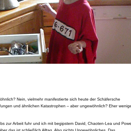
wöhnlich? Nein, vielmehr manifestierte sich heute der Schäfersche
ungen und ähnlichen Katastrophen – aber ungewöhnlich? Eher wenige
ubs zur Arbeit fuhr und ich mit begipstem David, Chaoten-Lea und Powe
ber das ist schließlich Alltag. Also nichts Ungewöhnliches. Das