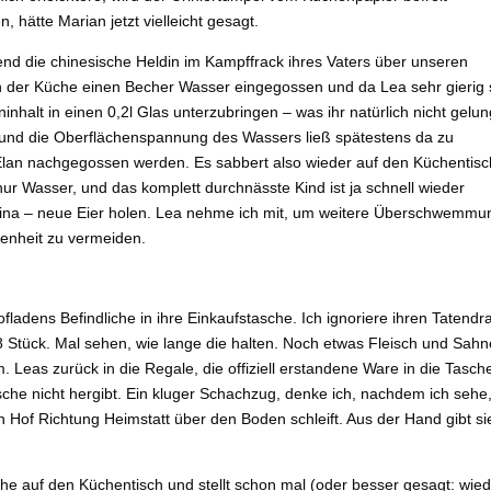
, hätte Marian jetzt vielleicht gesagt.
end die chinesische Heldin im Kampffrack ihres Vaters über unseren
 in der Küche einen Becher Wasser eingegossen und da Lea sehr gierig 
inhalt in einen 0,2l Glas unterzubringen – was ihr natürlich nicht gelu
ut, und die Oberflächenspannung des Wassers ließ spätestens da zu
t Elan nachgegossen werden. Es sabbert also wieder auf den Küchentisc
r Wasser, und das komplett durchnässte Kind ist ja schnell wieder
tina – neue Eier holen. Lea nehme ich mit, um weitere Überschwemm
enheit zu vermeiden.
fladens Befindliche in ihre Einkaufstasche. Ich ignoriere ihren Tatendr
8 Stück. Mal sehen, wie lange die halten. Noch etwas Fleisch und Sahn
. Leas zurück in die Regale, die offiziell erstandene Ware in die Tasch
tasche nicht hergibt. Ein kluger Schachzug, denke ich, nachdem ich sehe
 Hof Richtung Heimstatt über den Boden schleift. Aus der Hand gibt si
he auf den Küchentisch und stellt schon mal (oder besser gesagt: wie